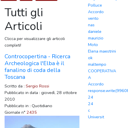
Polluce
Tutti gli
Accordo
vento
Articoli
nas
daniele
maurizio
Clicca per visualizzare gli articoli
Moto
completi!
Elena maestrini
Controcopertina - Ricerca
ok
Archeologica l'Elba è il
maltempo
fanalino di coda della
COOPERATIVA
Toscana
A
Accordo
Scritto da :
Sergio Rossi
response.write(996
Pubblicato in data : giovedì, 28 ottobre
24
2010
24
Pubblicato in : Quotidiano
c
Giornale n°
2435
Universit