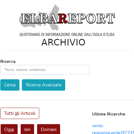
Ricerca
Cerca
Ricerca Avanzata
Tutti gli Articoli
Ultime Ricerche
vento
Oggi
Ieri
Domani
response.write(977