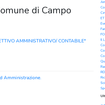
Am
 - Comune di Campo
Co
Ci
ET
Ev
Fa
FO
Il 
ETTIVO AMMINISTRATIVO/ CONTABILE"
Co
Co
Co
Qu
Ra
RD
o d Amministrazione.
Ri
Sc
Sp
Ul