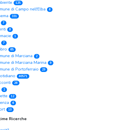
biente
125
mune di Campo nell'Elba
6
nema
331
7
enti
8
rmacie
1
7
Libro
65
mune di Marciana
2
mune di Marciana Marina
9
mune di Portoferraio
29
otidiano
40571
cconti
26
2
cette
12
ienza
6
ort
10
time Ricerche