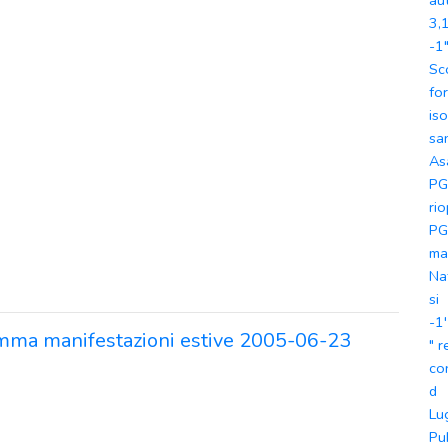
au
3,
-1
Sc
for
iso
sa
As
PG
ri
PG
ma
Nat
si
-1
mma manifestazioni estive 2005-06-23
" 
co
d
Lu
Pu