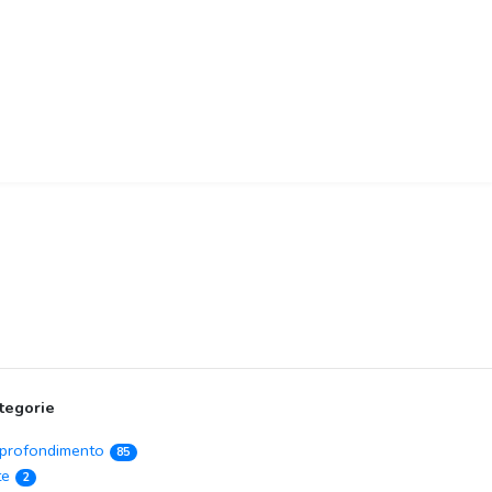
tegorie
profondimento
85
te
2