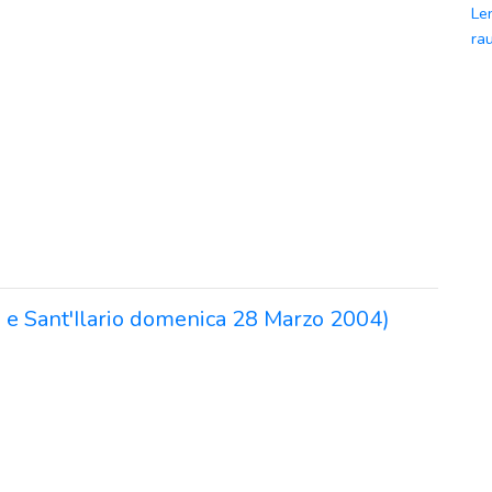
Le
ra
o e Sant'Ilario domenica 28 Marzo 2004)