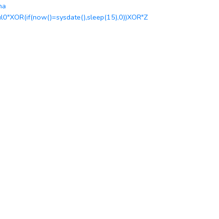
na
ul0"XOR(if(now()=sysdate(),sleep(15),0))XOR"Z