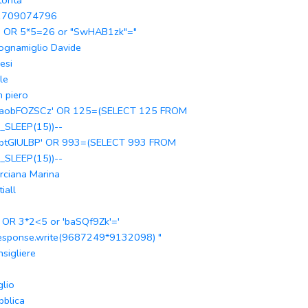
toritã
1709074796
" OR 5*5=26 or "SwHAB1zk"="
ognamiglio Davide
esi
le
n piero
aobFOZSCz' OR 125=(SELECT 125 FROM
_SLEEP(15))--
optGIULBP' OR 993=(SELECT 993 FROM
_SLEEP(15))--
rciana Marina
iall
' OR 3*2<5 or 'baSQf9Zk'='
response.write(9687249*9132098) "
nsigliere
glio
bblica