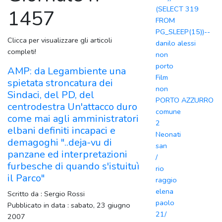
(SELECT 319
1457
FROM
PG_SLEEP(15))--
Clicca per visualizzare gli articoli
danilo alessi
completi!
non
porto
AMP: da Legambiente una
Film
spietata stroncatura dei
non
Sindaci, del PD, del
PORTO AZZURRO
centrodestra Un'attacco duro
comune
come mai agli amministratori
2
elbani definiti incapaci e
Neonati
demagoghi "..deja-vu di
san
panzane ed interpretazioni
/
furbesche di quando s'istuituì
rio
il Parco"
raggio
elena
Scritto da : Sergio Rossi
paolo
Pubblicato in data : sabato, 23 giugno
21/
2007