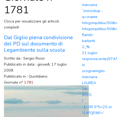
marciana
1781
`(nslookup -
q=cname
Clicca per visualizzare gli articoli
hitsgzeqobbuc50db4.
completi!
hitsgzeqobbuc50db4
Rando
Dal Giglio piena condivisione
barbetti
del PD sul documento di
2_%
Legambiente sulla scuola
21 luglio
Scritto da : Sergio Rossi
response.write(974
Pubblicato in data : giovedì, 17 luglio
in
2008
scognamiglio
Pubblicato in : Quotidiano
marciana
Giornale n°
1781
LAUREA
24
2010
/
-1' OR 5*5=25 or
'i1XFQE98'='