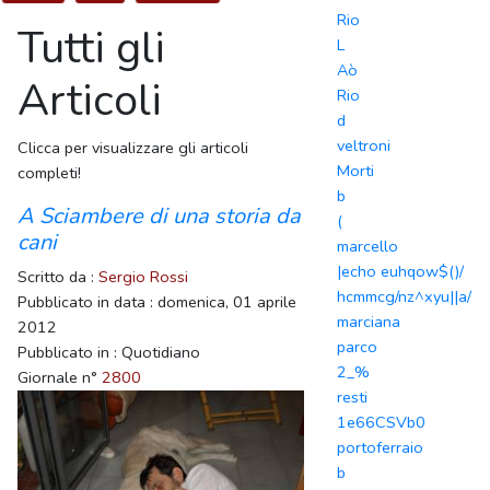
Rio
Tutti gli
L
Aò
Articoli
Rio
d
veltroni
Clicca per visualizzare gli articoli
Morti
completi!
b
A Sciambere di una storia da
(
cani
marcello
|echo euhqow$()/
Scritto da :
Sergio Rossi
hcmmcg/nz^xyu||a/
Pubblicato in data : domenica, 01 aprile
marciana
2012
parco
Pubblicato in : Quotidiano
2_%
Giornale n°
2800
resti
1e66CSVb0
portoferraio
b