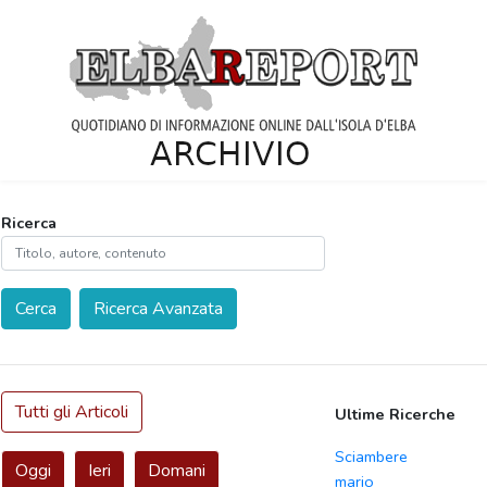
Ricerca
Cerca
Ricerca Avanzata
Tutti gli Articoli
Ultime Ricerche
Sciambere
Oggi
Ieri
Domani
mario