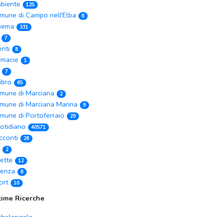
biente
125
mune di Campo nell'Elba
6
nema
331
7
enti
8
rmacie
1
7
Libro
65
mune di Marciana
2
mune di Marciana Marina
9
mune di Portoferraio
29
otidiano
40571
cconti
26
2
cette
12
ienza
6
ort
10
time Ricerche