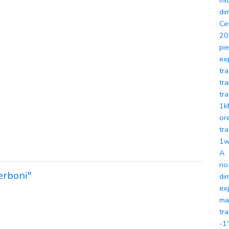
mi
dim
Ce
20
pi
ex
tr
tra
tr
1k
or
tr
1w
A
ri
erboni"
di
ex
ma
tra
-1