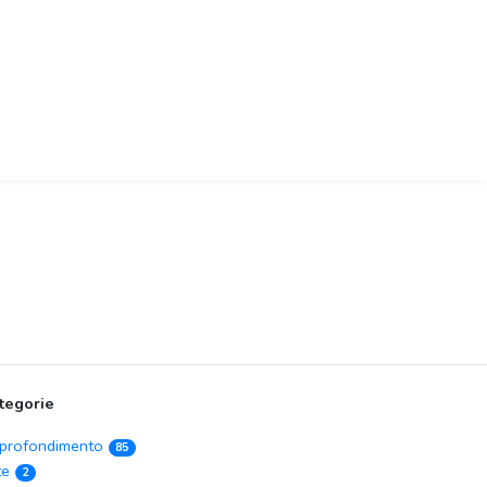
tegorie
profondimento
85
te
2