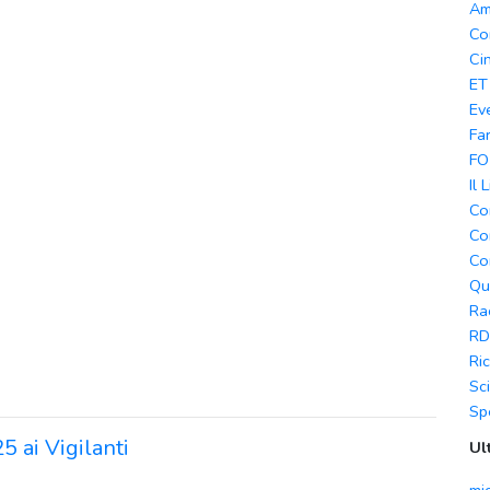
Am
Co
Ci
ET
Ev
Fa
FO
Il 
Co
Co
Co
Qu
Ra
RD
Ri
Sc
Sp
ai Vigilanti
Ul