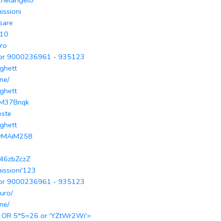
chelangelo
issioni
sare
10
ero
pr 9000236961 - 935123
aghett
ne/
aghett
M37Bnqk
este
aghett
MAiM258
o46zbZczZ
missioni'123
pr 9000236961 - 935123
uro/
ne/
' OR 5*5=26 or 'YZtWr2Wi'=