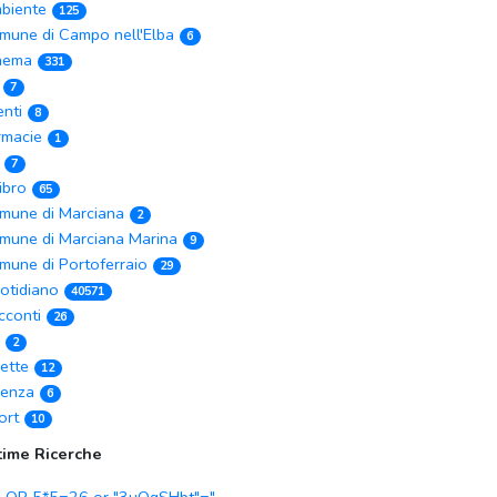
biente
125
mune di Campo nell'Elba
6
nema
331
7
enti
8
rmacie
1
7
Libro
65
mune di Marciana
2
mune di Marciana Marina
9
mune di Portoferraio
29
otidiano
40571
cconti
26
2
cette
12
ienza
6
ort
10
time Ricerche