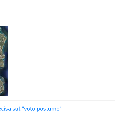
cisa sul "voto postumo"