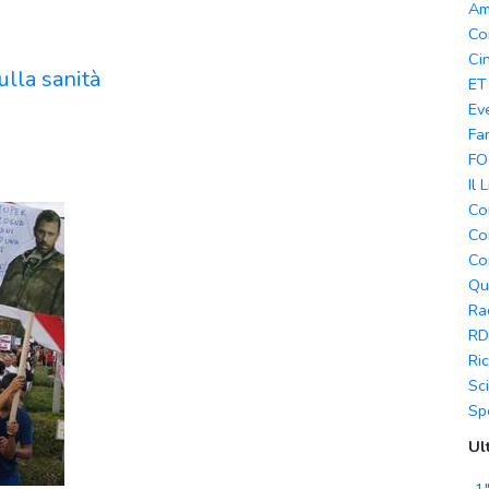
Am
Co
Ci
ulla sanità
ET
Ev
Fa
FO
Il 
Co
Co
Co
Qu
Ra
RD
Ri
Sc
Sp
Ul