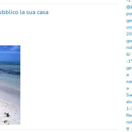
-1
@@
ubblico la sua casa
po
ge
cr
20
ge
ri
6/
-1
ge
a
sa
a
Sa
elv
1-
Re
ri
8