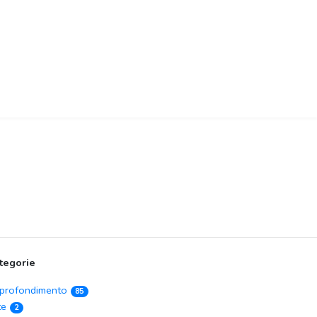
tegorie
profondimento
85
te
2