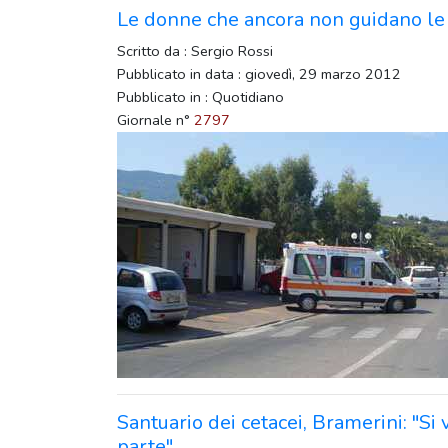
Le donne che ancora non guidano l
Scritto da : Sergio Rossi
Pubblicato in data : giovedì, 29 marzo 2012
Pubblicato in : Quotidiano
Giornale n°
2797
Santuario dei cetacei, Bramerini: "Si 
parte"