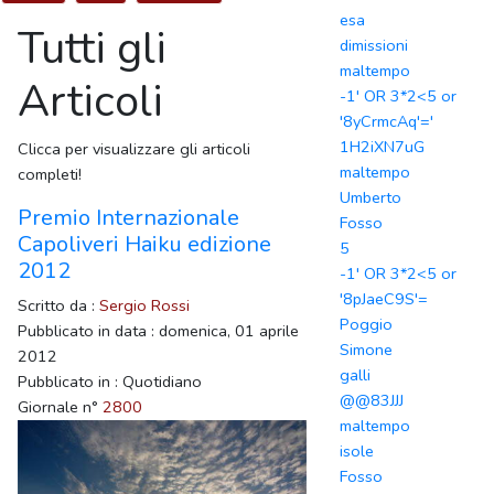
esa
Tutti gli
dimissioni
maltempo
Articoli
-1' OR 3*2<5 or
'8yCrmcAq'='
1H2iXN7uG
Clicca per visualizzare gli articoli
maltempo
completi!
Umberto
Premio Internazionale
Fosso
Capoliveri Haiku edizione
5
2012
-1' OR 3*2<5 or
'8pJaeC9S'=
Scritto da :
Sergio Rossi
Poggio
Pubblicato in data : domenica, 01 aprile
Simone
2012
galli
Pubblicato in : Quotidiano
@@83JJJ
Giornale n°
2800
maltempo
isole
Fosso