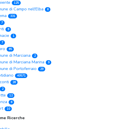
iente
125
une di Campo nell'Elba
6
ema
331
7
nti
8
macie
1
7
ibro
65
une di Marciana
2
une di Marciana Marina
9
une di Portoferraio
29
tidiano
40571
conti
26
2
ette
12
enza
6
rt
10
ime Ricerche