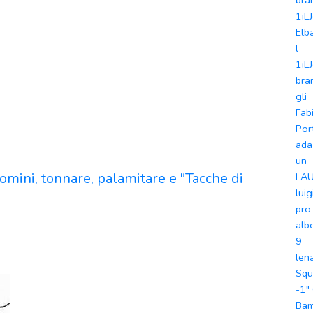
bra
1iL
Elb
l
1iL
bra
gli
Fab
Por
ada
un
 uomini, tonnare, palamitare e "Tacche di
LA
luig
pro
alb
9
len
Squ
-1"
Bam