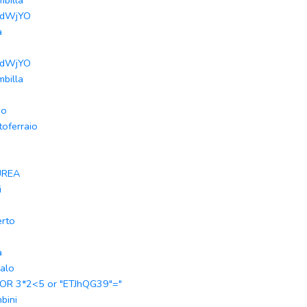
mbilla
JdWjYO
a
JdWjYO
mbilla
io
toferraio
UREA
i
erto
a
alo
 OR 3*2<5 or "ETJhQG39"="
bini