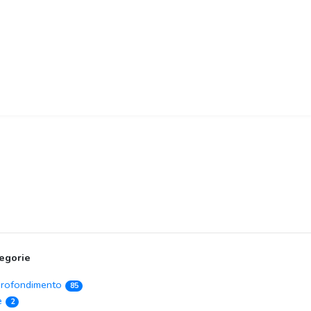
egorie
rofondimento
85
e
2