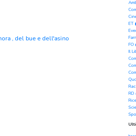
Amb
Com
Cin
ET
Eve
ora , del bue e dell'asino
Far
FO
Il L
Com
Com
Com
Quo
Rac
RD
Ric
Sci
Spo
Ult