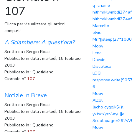
q=cname
107
hithmrklwmbdi274af.
hithmrklwmbdi274af.
Clicca per visualizzare gli articoli
Marcello
completi!
elvio
Mr."||sleep(27*1000)
A Sciambere: A quest’ora?
Moby
Scritto da : Sergio Rossi
Lena
Pubblicato in data : martedì, 18 febbraio
Davide
2003
Discoteca
Pubblicato in : Quotidiano
LOGI
Giornale n°
107
response.write(905
6
Moby
Notizie in Breve
Alcol
Scritto da : Sergio Rossi
|echo cyqojk$()\
Pubblicato in data : martedì, 18 febbraio
yktscx\nz^xyu||a
2003
Scuolapage=292vV
Pubblicato in : Quotidiano
Moby
Giornale n°
107