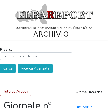
Ricerca
Cerca
Ricerca Avanzata
Tutti gli Articoli
Ultime Ricerche
b
Giornale n°
`(nslookup -