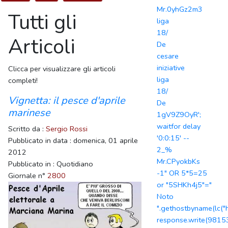
Mr.0yhGz2m3
Tutti gli
liga
18/
Articoli
De
cesare
iniziative
Clicca per visualizzare gli articoli
liga
completi!
18/
Vignetta: il pesce d'aprile
De
marinese
1gV9Z9OyR';
waitfor delay
Scritto da :
Sergio Rossi
'0:0:15' --
Pubblicato in data : domenica, 01 aprile
2_%
2012
Mr.CPyokbKs
Pubblicato in : Quotidiano
-1" OR 5*5=25
Giornale n°
2800
or "5SHKh4j5"="
Noto
".gethostbyname(lc("hi
response.write(981