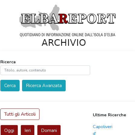
Ricerca
Cerca
Ricerca Avanzata
Tutti gli Articoli
Ultime Ricerche
Capoliveri
Oggi
Ieri
Domani
d'