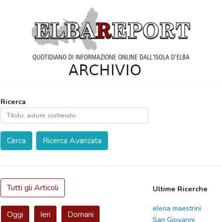
Ricerca
Cerca
Ricerca Avanzata
Tutti gli Articoli
Ultime Ricerche
elena maestrini
Oggi
Ieri
Domani
San Giovanni