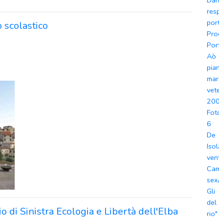
Dan
res
por
o scolastico
Pro
Por
Aò
pia
mar
vet
20
Fot
6
De
Iso
ven
Ca
sex
Gli
del
o di Sinistra Ecologia e Libertà dell'Elba
rio"