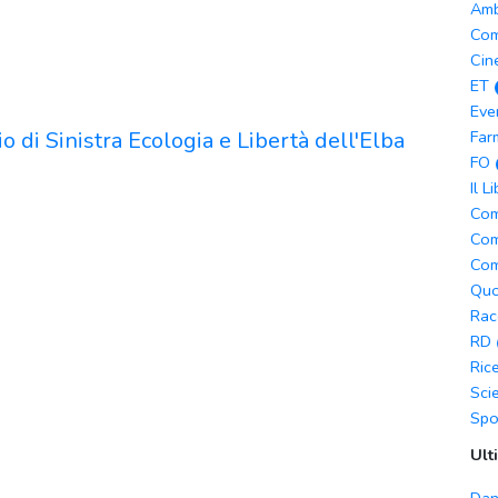
Amb
Com
Cin
ET
Eve
o di Sinistra Ecologia e Libertà dell'Elba
Far
FO
Il L
Com
Com
Com
Quo
Rac
RD
Ric
Sci
Spo
Ult