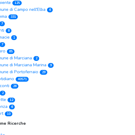
iente
125
une di Campo nell'Elba
6
ema
331
7
nti
8
macie
1
7
ibro
65
une di Marciana
2
une di Marciana Marina
9
une di Portoferraio
29
tidiano
40571
conti
26
2
ette
12
enza
6
rt
10
ime Ricerche