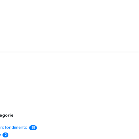
egorie
rofondimento
85
e
2