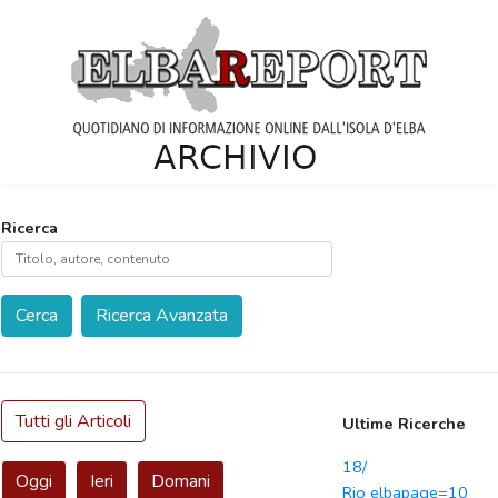
Ricerca
Cerca
Ricerca Avanzata
Tutti gli Articoli
Ultime Ricerche
18/
Oggi
Ieri
Domani
Rio elbapage=10