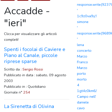
response.write(923
Accadde -
'
1c9z0va9y'/
"ieri"
simone
'
response.write(968
Clicca per visualizzare gli articoli
'
completi!
lena
Spenti i focolai di Caviere e
concerto
Piano al Canale, piccole
Marzo
riprese sparse
Franco
Marzo
Scritto da :
Sergio Rossi
porto
Pubblicato in data : sabato, 09 agosto
morto
2003
4
Pubblicato in : Quotidiano
1gt4z0km6/
Giornale n°
254
Campo nell'
daniele
La Sirenetta di Olivina
cavo