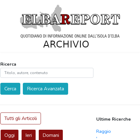
Ricerca
Cerca
Ricerca Avanzata
Tutti gli Articoli
Ultime Ricerche
Raggio
Oggi
Ieri
Domani
'