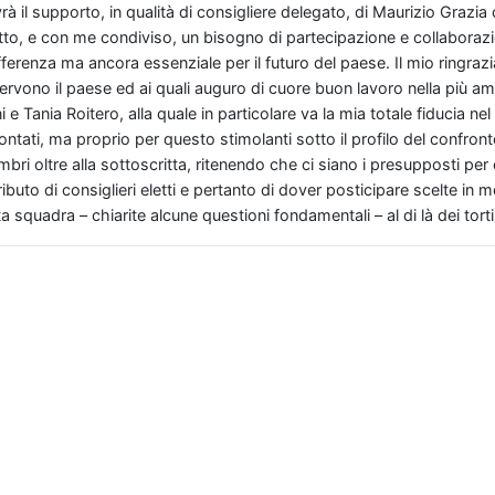
vrà il supporto, in qualità di consigliere delegato, di Maurizio Grazi
dotto, e con me condiviso, un bisogno di partecipazione e collaboraz
fferenza ma ancora essenziale per il futuro del paese. Il mio ringrazi
vono il paese ed ai quali auguro di cuore buon lavoro nella più amp
 e Tania Roitero, alla quale in particolare va la mia totale fiducia nel
ntati, ma proprio per questo stimolanti sotto il profilo del confront
ri oltre alla sottoscritta, ritenendo che ci siano i presupposti per
ibuto di consiglieri eletti e pertanto di dover posticipare scelte in mer
quadra – chiarite alcune questioni fondamentali – al di là dei torti e