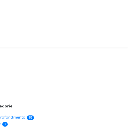
egorie
rofondimento
85
e
2