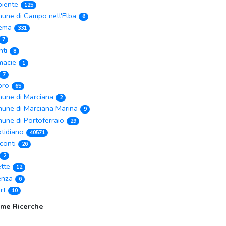
iente
125
une di Campo nell'Elba
6
ema
331
7
nti
8
macie
1
7
ibro
65
une di Marciana
2
une di Marciana Marina
9
une di Portoferraio
29
tidiano
40571
conti
26
2
ette
12
enza
6
rt
10
ime Ricerche