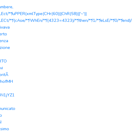
ambere,
LEct/**/uPPER(xmlType(CHr(60)||ChR(58)||'~'||
LECt/**/(cAse/**/WhEn/**/(4323=4323)/**/then/**/1/**/eLsE/**/0/**/end)/*
tivava
erto
enza
zione
RTO
vi
oritÃ
jhofMH
8N1jYZ1
unicato
to
I
simo