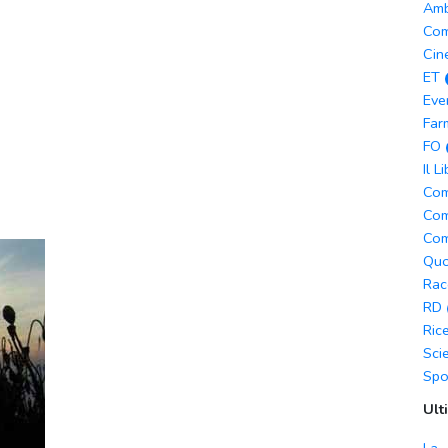
Amb
Com
Cin
ET
Eve
Far
FO
Il L
Com
Com
Com
Quo
Rac
RD
Ric
Sci
Spo
Ult