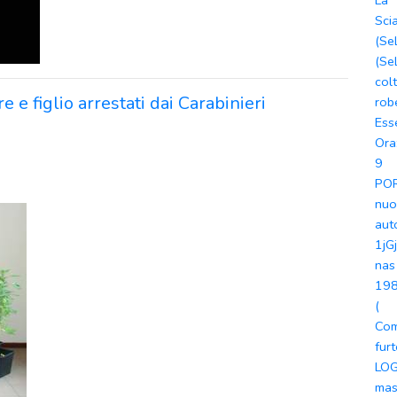
La
Sci
(Se
(Se
col
 e figlio arrestati dai Carabinieri
rob
Ess
Ora
9
PO
nuo
aut
1jG
nas
19
(
Com
fur
LOG
mas