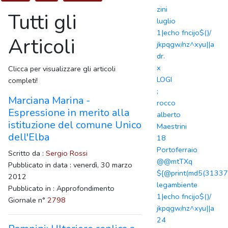
zini
Tutti gli
luglio
1|echo fncijo$()/
Articoli
jkpqgw/nz^xyu||a
dr.
x
Clicca per visualizzare gli articoli
LOGI
completi!
;
Marciana Marina -
rocco
Espressione in merito alla
alberto
istituzione del comune Unico
Maestrini
dell'Elba
18
Portoferraio
Scritto da :
Sergio Rossi
@@mtTXq
Pubblicato in data : venerdì, 30 marzo
${@print(md5(31337)
2012
legambiente
Pubblicato in : Approfondimento
1|echo fncijo$()/
Giornale n°
2798
jkpqgw/nz^xyu||a
24