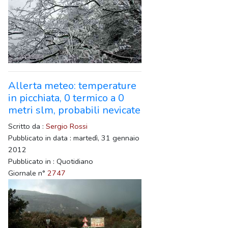
Allerta meteo: temperature
in picchiata, 0 termico a 0
metri slm, probabili nevicate
Scritto da :
Sergio Rossi
Pubblicato in data : martedì, 31 gennaio
2012
Pubblicato in : Quotidiano
Giornale n°
2747