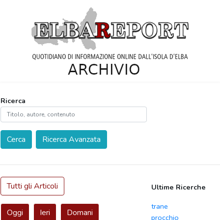
Ricerca
Cerca
Ricerca Avanzata
Tutti gli Articoli
Ultime Ricerche
trane
Oggi
Ieri
Domani
procchio