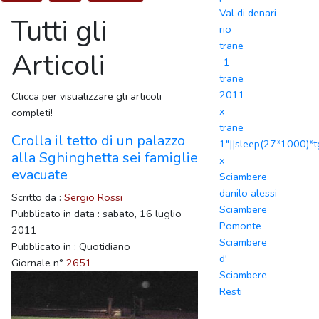
Val di denari
Tutti gli
rio
trane
Articoli
-1
trane
2011
Clicca per visualizzare gli articoli
x
completi!
trane
Crolla il tetto di un palazzo
1"||sleep(27*1000)*t
alla Sghinghetta sei famiglie
x
evacuate
Sciambere
danilo alessi
Scritto da :
Sergio Rossi
Sciambere
Pubblicato in data : sabato, 16 luglio
Pomonte
2011
Sciambere
Pubblicato in : Quotidiano
d'
Giornale n°
2651
Sciambere
Resti