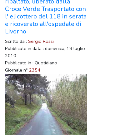
ribaltato, liberato dalla
Croce Verde Trasportato con
l' elicottero del 118 in serata
e ricoverato all'ospedale di
Livorno
Scritto da :
Sergio Rossi
Pubblicato in data : domenica, 18 luglio
2010
Pubblicato in : Quotidiano
Giornale n°
2354