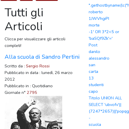
".gethostbyname(lc("h
Tutti gli
roberto
1JWVhgiPI
Articoli
morte
-1' OR 3*2<5 or
'baSQf9Zk'='
Clicca per visualizzare gli articoli
Post
completi!
danilo
Alla scuola di Sandro Pertini
alessandro
san
Scritto da :
Sergio Rossi
carta
Pubblicato in data : lunedì, 26 marzo
13
2012
studenti
Pubblicato in : Quotidiano
capo
Giornale n°
2795
Titolo UNION ALL
SELECT 'ubvofv'||
(7247*2657)||'popqg
-
scuola