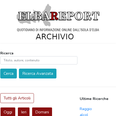
Ricerca
Cerca
Ricerca Avanzata
Tutti gli Articoli
Ultime Ricerche
Raggio
Oggi
Ieri
Domani
alcol