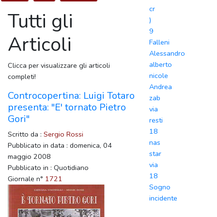
cr
Tutti gli
)
9
Articoli
Falleni
Alessandro
alberto
Clicca per visualizzare gli articoli
nicole
completi!
Andrea
Controcopertina: Luigi Totaro
zab
presenta: "E' tornato Pietro
via
Gori"
resti
18
Scritto da :
Sergio Rossi
nas
Pubblicato in data : domenica, 04
star
maggio 2008
via
Pubblicato in : Quotidiano
18
Giornale n°
1721
Sogno
incidente