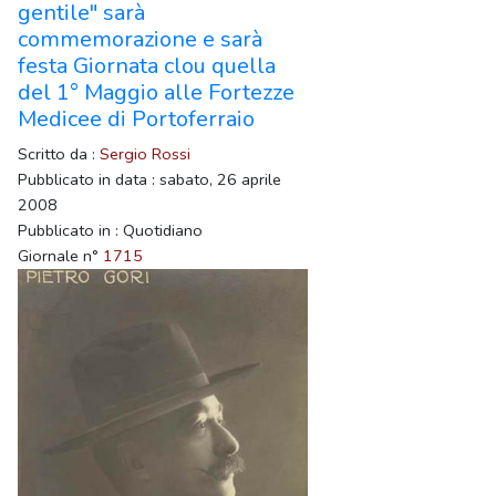
gentile" sarà
commemorazione e sarà
festa Giornata clou quella
del 1° Maggio alle Fortezze
Medicee di Portoferraio
Scritto da :
Sergio Rossi
Pubblicato in data : sabato, 26 aprile
2008
Pubblicato in : Quotidiano
Giornale n°
1715