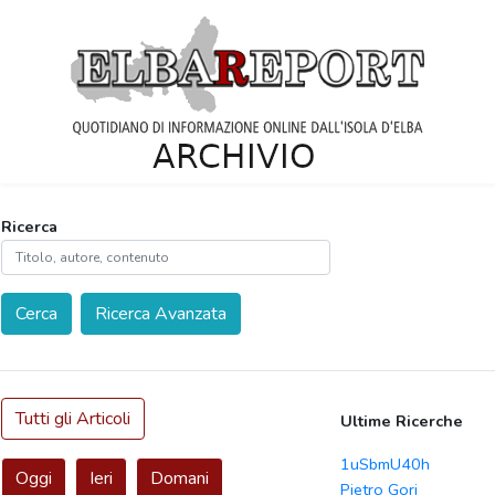
Ricerca
Cerca
Ricerca Avanzata
Tutti gli Articoli
Ultime Ricerche
1uSbmU40h
Oggi
Ieri
Domani
Pietro Gori