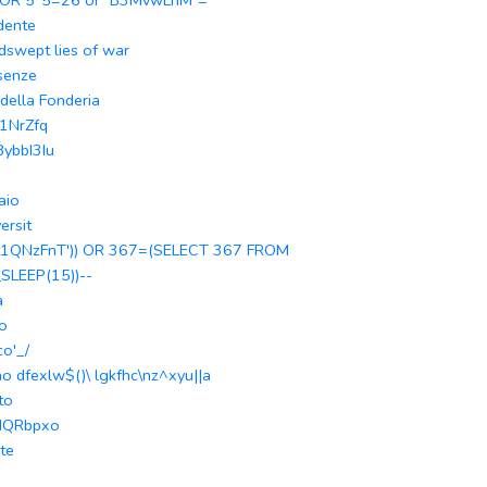
 OR 5*5=26 or "B3MvwLhM"="
idente
dswept lies of war
senze
 della Fonderia
1NrZfq
8ybbI3Iu
aio
ersit
t1QNzFnT')) OR 367=(SELECT 367 FROM
SLEEP(15))--
a
to
co'_/
ho dfexlw$()\ lgkfhc\nz^xyu||a
to
HQRbpxo
te