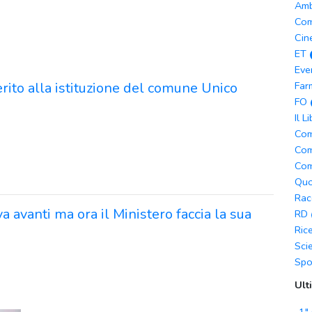
Amb
Com
Cin
ET
Eve
rito alla istituzione del comune Unico
Far
FO
Il L
Com
Com
Com
Quo
Rac
va avanti ma ora il Ministero faccia la sua
RD
Ric
Sci
Spo
Ult