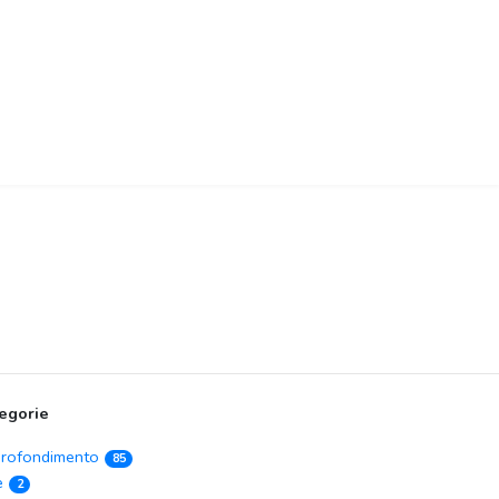
egorie
rofondimento
85
e
2