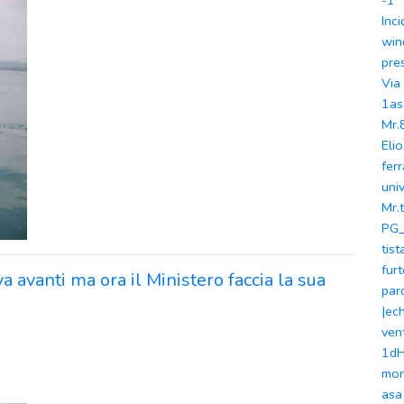
-1"
Inc
win
pre
Via
1as
Mr.
Elio
ferr
univ
Mr.
PG_
tist
fur
va avanti ma ora il Ministero faccia la sua
par
|ec
ven
1d
mor
asa