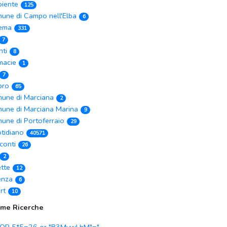
iente
125
une di Campo nell'Elba
6
ema
331
7
nti
8
macie
1
7
ibro
65
une di Marciana
2
une di Marciana Marina
9
une di Portoferraio
29
tidiano
40571
conti
26
2
ette
12
enza
6
rt
10
ime Ricerche