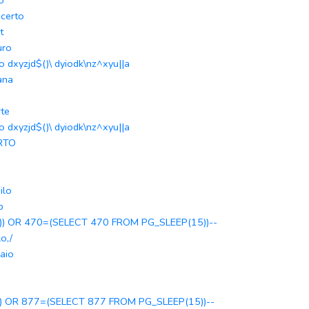
o
certo
t
uro
o dxyzjd$()\ dyiodk\nz^xyu||a
ana
te
o dxyzjd$()\ dyiodk\nz^xyu||a
RTO
ilo
b
)) OR 470=(SELECT 470 FROM PG_SLEEP(15))--
lo,/
raio
) OR 877=(SELECT 877 FROM PG_SLEEP(15))--