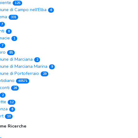
iente
125
une di Campo nell'Elba
6
ema
331
7
nti
8
macie
1
7
ibro
65
une di Marciana
2
une di Marciana Marina
9
une di Portoferraio
29
tidiano
40571
conti
26
2
ette
12
enza
6
rt
10
ime Ricerche