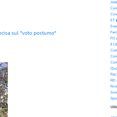
Amb
Com
Cin
ET
Eve
cisa sul "voto postumo"
Far
FO
Il L
Com
Com
Com
Quo
Rac
RD
Ric
Sci
Spo
Ult