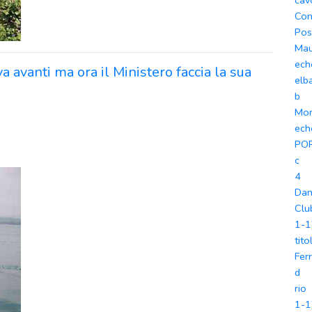
cav
Con
Pos
Ma
ech
va avanti ma ora il Ministero faccia la sua
elb
b
Mor
ech
PO
c
4
Dan
Clu
1-1
tito
Fer
d
rio
1-1