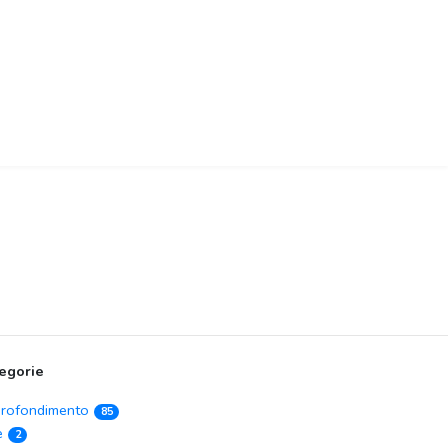
egorie
rofondimento
85
e
2