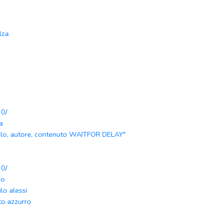
lza
0/
la
olo, autore, contenuto WAITFOR DELAY"
n
0/
eo
ilo alessi
to azzurro