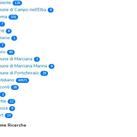
iente
125
une di Campo nell'Elba
6
ema
331
7
nti
8
macie
1
7
ibro
65
une di Marciana
2
une di Marciana Marina
9
une di Portoferraio
29
tidiano
40571
conti
26
2
ette
12
enza
6
rt
10
ime Ricerche