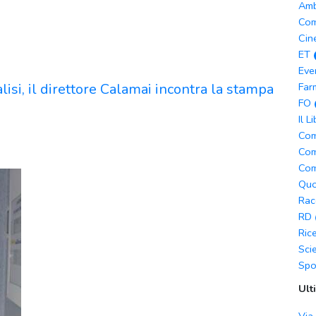
Amb
Com
Cin
ET
Eve
lisi, il direttore Calamai incontra la stampa
Far
FO
Il L
Com
Com
Com
Quo
Rac
RD
Ric
Sci
Spo
Ult