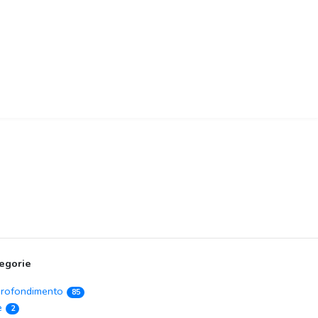
egorie
rofondimento
85
e
2