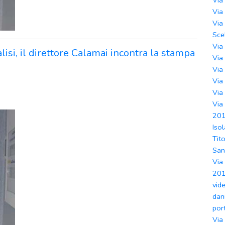
Via
Via
Via
Sce
Via
lisi, il direttore Calamai incontra la stampa
Via
Via
Via
Via
Via
201
Iso
Tit
Sa
Via
201
vid
dan
por
Via