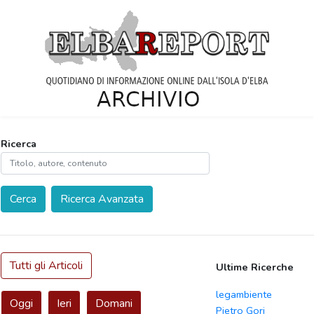
Ricerca
Cerca
Ricerca Avanzata
Tutti gli Articoli
Ultime Ricerche
legambiente
Oggi
Ieri
Domani
Pietro Gori