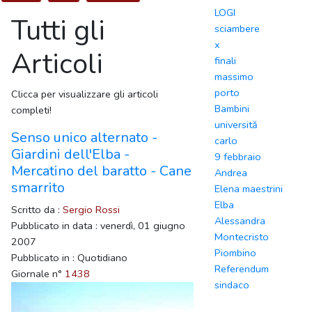
LOGI
Tutti gli
sciambere
x
Articoli
finali
massimo
porto
Clicca per visualizzare gli articoli
Bambini
completi!
universită
Senso unico alternato -
carlo
Giardini dell'Elba -
9 febbraio
Mercatino del baratto - Cane
Andrea
smarrito
Elena maestrini
Elba
Scritto da :
Sergio Rossi
Alessandra
Pubblicato in data : venerdì, 01 giugno
Montecristo
2007
Piombino
Pubblicato in : Quotidiano
Referendum
Giornale n°
1438
sindaco