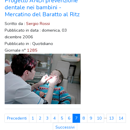
Progetto ANDI prevenzione
dentale nei bambini -
Mercatino del Baratto al Ritz
Scritto da :
Sergio Rossi
Pubblicato in data : domenica, 03
dicembre 2006
Pubblicato in : Quotidiano
Giornale n°
1285
...
Precedenti
1
2
3
4
5
6
7
8
9
10
13
14
Successivi