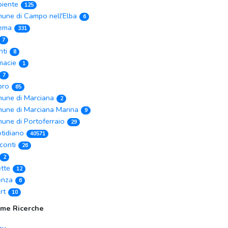
iente
125
une di Campo nell'Elba
6
ema
331
7
nti
8
macie
1
7
ibro
65
une di Marciana
2
une di Marciana Marina
9
une di Portoferraio
29
tidiano
40571
conti
26
2
ette
12
enza
6
rt
10
ime Ricerche