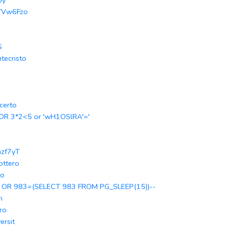
by
YVw6Fzo
S
tecristo
certo
 OR 3*2<5 or 'wH1OSlRA'='
i
nzf7yT
cottero
ro
 OR 983=(SELECT 983 FROM PG_SLEEP(15))--
i
tro
ersit