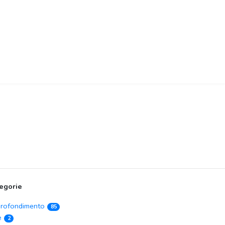
egorie
rofondimento
85
e
2