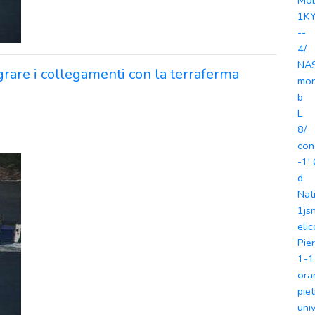
Mo
1K
--
4/
NA
egrare i collegamenti con la terraferma
mon
b
L
8/
con
-1'
d
Nat
1js
eli
Pie
1-1
orar
pie
univ