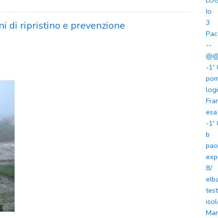
LOG
Io
3
ni di ripristino e prevenzione
Pac
--
@@
-1'
po
log
Fra
esa
-1'
b
pao
exp
8/
elb
tes
iso
Mar