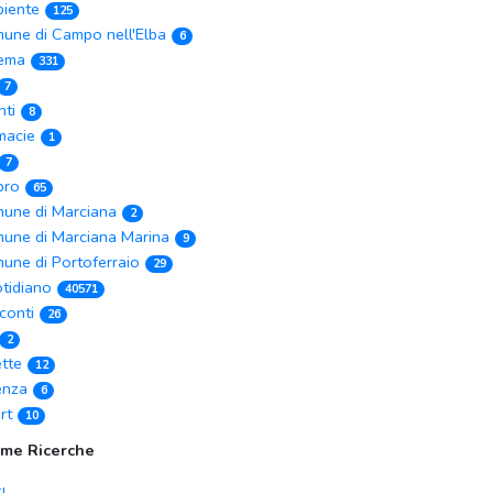
iente
125
une di Campo nell'Elba
6
ema
331
7
nti
8
macie
1
7
ibro
65
une di Marciana
2
une di Marciana Marina
9
une di Portoferraio
29
tidiano
40571
conti
26
2
ette
12
enza
6
rt
10
ime Ricerche