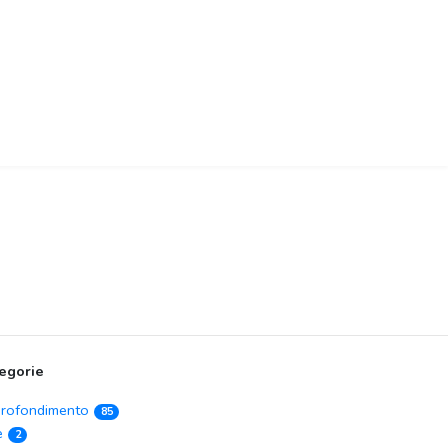
egorie
rofondimento
85
e
2