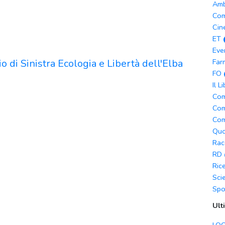
Amb
Com
Cin
ET
Eve
o di Sinistra Ecologia e Libertà dell'Elba
Far
FO
Il L
Com
Com
Com
Quo
Rac
RD
Ric
Sci
Spo
Ult