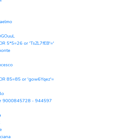
I
aelmo
GOuuL
 OR 5*5=26 or 'TsZL7fEB'='
monte
i
ncesco
 OR 85=85 or 'gow6Yqez'=
lo
r 9000845728 - 944597
a
t
le
ciana