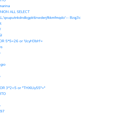
RTO
 marina
UNION ALL SELECT
L,'qxuputnkdndbgpktlnwderjfkkmfmqdo'-- 8zqj3c
t
/
GI
 OR 5*5=26 or 'lJcyH3bH'=
ws
b
gio
b
 OR 3*2<5 or "THXlUy55"="
RTO
b
p97