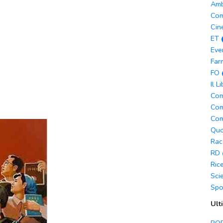
Amb
Com
Cin
ET
Eve
Far
FO
Il L
Com
Com
Com
Quo
Rac
RD
Ric
Sci
Spo
Ult