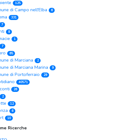
iente
125
une di Campo nell'Elba
6
ema
331
7
nti
8
macie
1
7
ibro
65
une di Marciana
2
une di Marciana Marina
9
une di Portoferraio
29
tidiano
40571
conti
26
2
ette
12
enza
6
rt
10
ime Ricerche