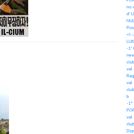
PO
rio
d' 
NUL
Pos
<!--
LUI
-1'
ne
clu
val
Rag
val
clu
b
-1"
PO
val
clu
Dz