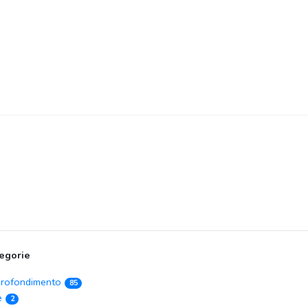
egorie
rofondimento
85
e
2