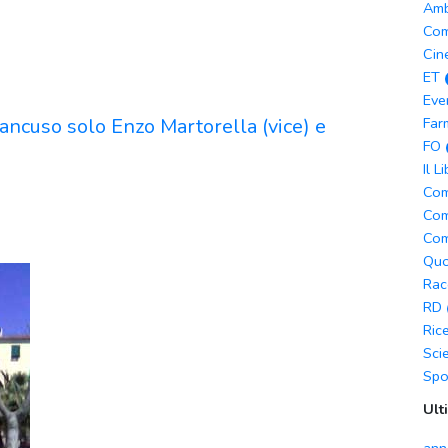
Amb
Com
Cin
ET
Eve
ancuso solo Enzo Martorella (vice) e
Far
FO
Il L
Com
Com
Com
Quo
Rac
RD
Ric
Sci
Spo
Ult