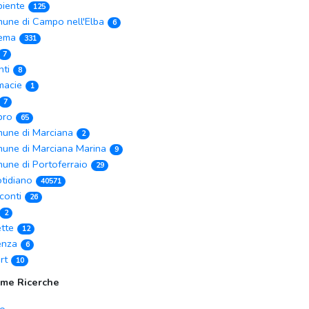
iente
125
une di Campo nell'Elba
6
ema
331
7
nti
8
macie
1
7
ibro
65
une di Marciana
2
une di Marciana Marina
9
une di Portoferraio
29
tidiano
40571
conti
26
2
ette
12
enza
6
rt
10
ime Ricerche