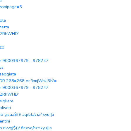
no
tronipage=5
ola
netta
nZRhWHD'
zo
r 9000367979 - 978247
ws
seggiata
 OR 268=268 or 'kmjWnU3N'=
r 9000367979 - 978247
nZRhWHD'
sigliere
oliveri
ho tjisaa$()\ aqrbta\nz^xyu||a
entini
o rjvvgj$()/ fiexve/nz^xyu||a