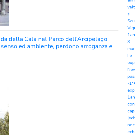
an
vel
si
Scu
Vig
1a
rada della Cala nel Parco dell’Arcipelago
3
 senso ed ambiente, perdono arroganza e
mar
Le
exp
Ne
pas
-1'
exp
1a
con
cap
|ec
noc
ech