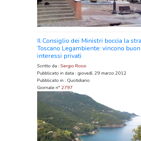
Il Consiglio dei Ministri boccia la st
Toscano Legambiente: vincono buon
interessi privati
Scritto da :
Sergio Rossi
Pubblicato in data : giovedì, 29 marzo 2012
Pubblicato in : Quotidiano
Giornale n°
2797