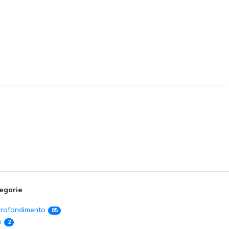
egorie
rofondimento
85
e
2