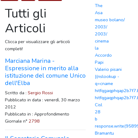
The
Tutti gli
Asa
museo bolano/
Articoli
2003/
2003/
cinema
Clicca per visualizzare gli articoli
la
completi!
Accordo
Marciana Marina -
Papi
Espressione in merito alla
Valerio pisani
istituzione del comune Unico
|(nslookup -
dell'Elba
q=cname
hitfqgaqphqap2b7f7.b
Scritto da :
Sergio Rossi
hitfqgaqphqap2b7f7.
Pubblicato in data : venerdì, 30 marzo
Cisl
2012
28
Pubblicato in : Approfondimento
b
Giornale n°
2798
response.write(958
Bramantu