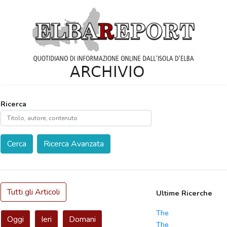
Ricerca
Cerca
Ricerca Avanzata
Tutti gli Articoli
Ultime Ricerche
The
Oggi
Ieri
Domani
The