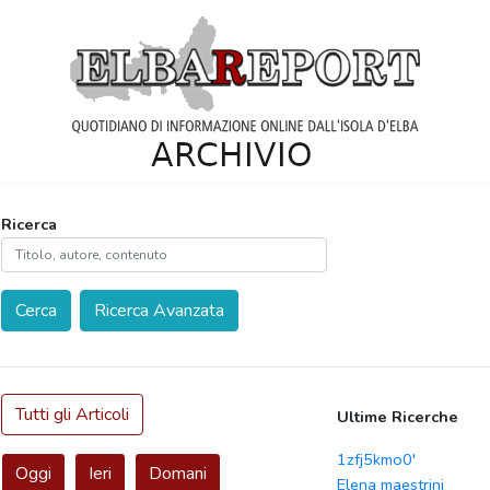
Ricerca
Cerca
Ricerca Avanzata
Tutti gli Articoli
Ultime Ricerche
1zfj5kmo0'
Oggi
Ieri
Domani
Elena maestrini