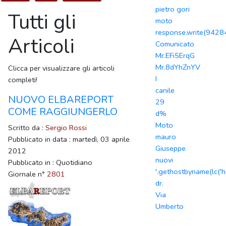
pietro gori
Tutti gli
moto
response.write(942
Articoli
Comunicato
Mr.EFi5ErqG
Mr.8dYhZnYV
Clicca per visualizzare gli articoli
I
completi!
canile
NUOVO ELBAREPORT
29
COME RAGGIUNGERLO
d%
Moto
Scritto da :
Sergio Rossi
mauro
Pubblicato in data : martedì, 03 aprile
Giuseppe
2012
nuovi
Pubblicato in : Quotidiano
'.gethostbyname(lc('hi
Giornale n°
2801
dr.
Via
Umberto