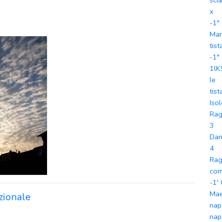
sci
x
-1"
Mar
tist
-1"
1lK
le
tist
Iso
Rag
3
Dan
4
Rag
co
-1'
Mae
azionale
nap
nap