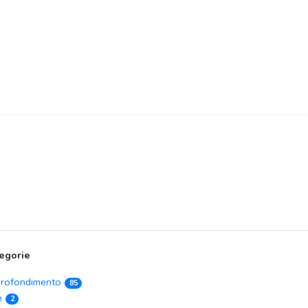
egorie
rofondimento
85
e
2