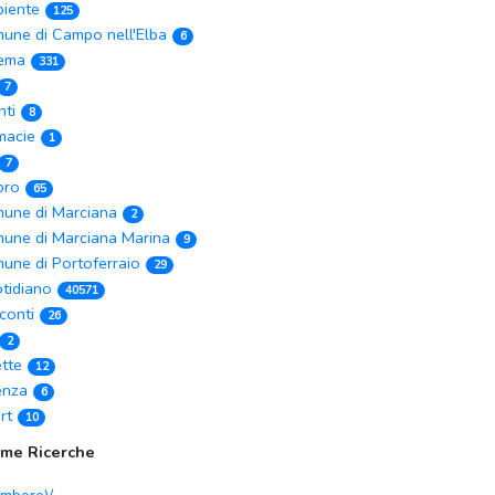
iente
125
une di Campo nell'Elba
6
ema
331
7
nti
8
macie
1
7
ibro
65
une di Marciana
2
une di Marciana Marina
9
une di Portoferraio
29
tidiano
40571
conti
26
2
ette
12
enza
6
rt
10
ime Ricerche