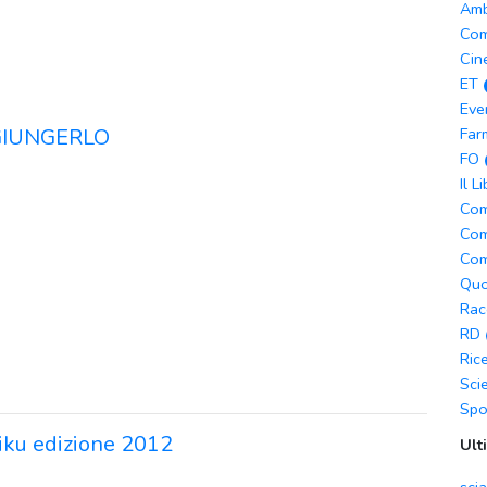
Amb
Com
Cin
ET
Eve
IUNGERLO
Far
FO
Il L
Com
Com
Com
Quo
Rac
RD
Ric
Sci
Spo
iku edizione 2012
Ult