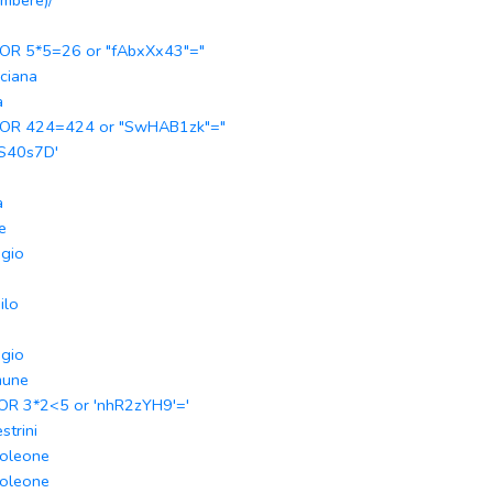
ambere)/
 OR 5*5=26 or "fAbxXx43"="
ciana
a
 OR 424=424 or "SwHAB1zk"="
S40s7D'
a
le
gio
ilo
gio
mune
 OR 3*2<5 or 'nhR2zYH9'='
strini
oleone
oleone