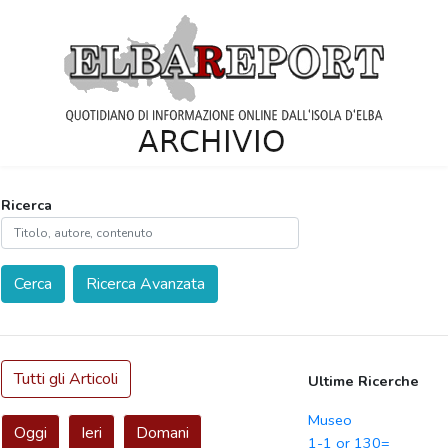
Ricerca
Cerca
Ricerca Avanzata
Tutti gli Articoli
Ultime Ricerche
Museo
Oggi
Ieri
Domani
1-1 or 130=