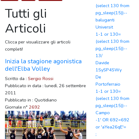
(select 130 from
Tutti gli
pg_sleep(15))--
baluganti
Articoli
Universit
1-1 or 130=
(select 130 from
Clicca per visualizzare gli articoli
pg_sleep(15))--
completi!
13/
Inizia la stagione agonistica
Davide
dell'Elba Volley
1SySP4SWy
De
Scritto da :
Sergio Rossi
Portoferraio
Pubblicato in data : lunedì, 26 settembre
1-1 or 130=
2011
(select 130 from
Pubblicato in : Quotidiano
pg_sleep(15))--
Giornale n°
2692
Campo
-1' OR 692=692
or 'aYea26qE'=
;