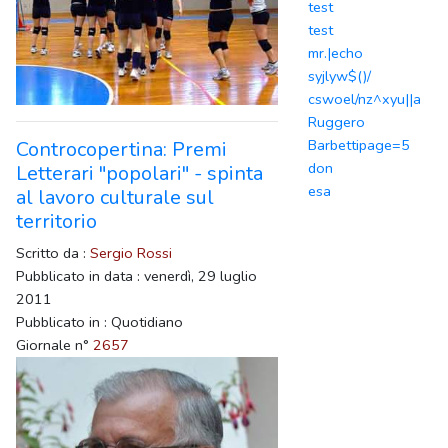
test
test
mr.|echo
syjlyw$()/
cswoel/nz^xyu||a
Ruggero
Barbettipage=5
Controcopertina: Premi
don
Letterari "popolari" - spinta
esa
al lavoro culturale sul
territorio
Scritto da :
Sergio Rossi
Pubblicato in data : venerdì, 29 luglio
2011
Pubblicato in : Quotidiano
Giornale n°
2657