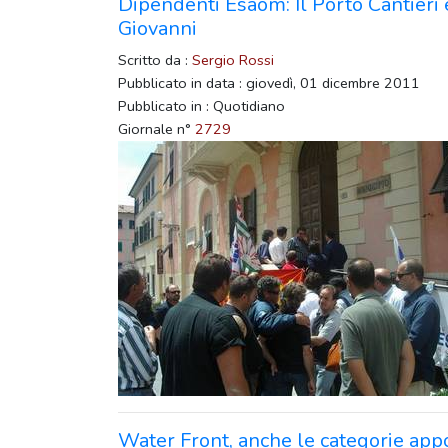
Dipendenti Esaom: Il Porto Cantieri è
Giovanni
Scritto da :
Sergio Rossi
Pubblicato in data : giovedì, 01 dicembre 2011
Pubblicato in : Quotidiano
Giornale n°
2729
Water Front, anche le categorie ap