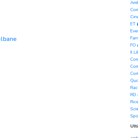
Amb
Com
Cin
ET
Eve
 elbane
Far
FO
Il L
Com
Com
Com
Quo
Rac
RD
Ric
Sci
Spo
Ult