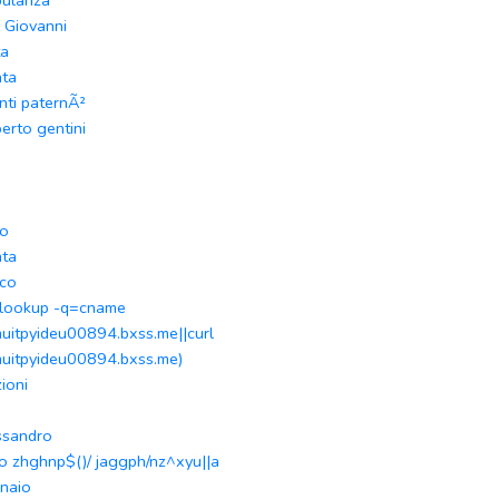
ulanza
 Giovanni
ta
ata
anti paternÃ²
erto gentini
r
lo
ata
co
slookup -q=cname
muitpyideu00894.bxss.me||curl
muitpyideu00894.bxss.me)
zioni
ssandro
o zhghnp$()/ jaggph/nz^xyu||a
naio