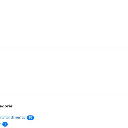
egorie
rofondimento
85
e
2