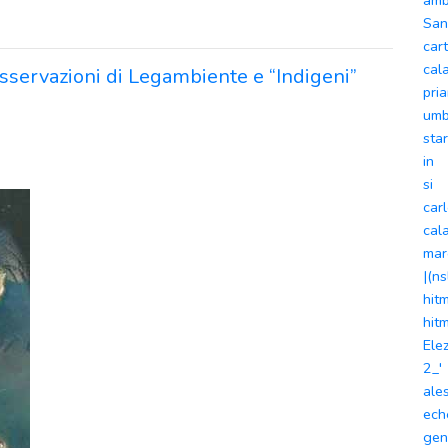
amb
San
car
cal
sservazioni di Legambiente e “Indigeni”
pri
umb
sta
in
si
car
cal
mar
|(n
hit
hit
Ele
2_'
ale
ech
gen