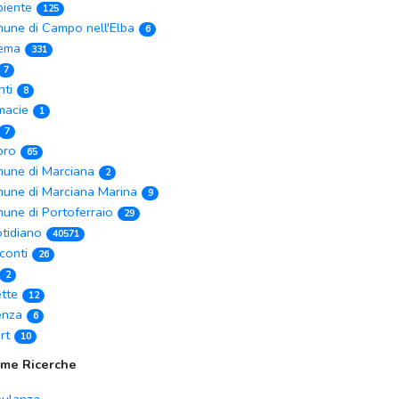
iente
125
une di Campo nell'Elba
6
ema
331
7
nti
8
macie
1
7
ibro
65
une di Marciana
2
une di Marciana Marina
9
une di Portoferraio
29
tidiano
40571
conti
26
2
ette
12
enza
6
rt
10
ime Ricerche