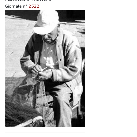
Giornale n°
2522