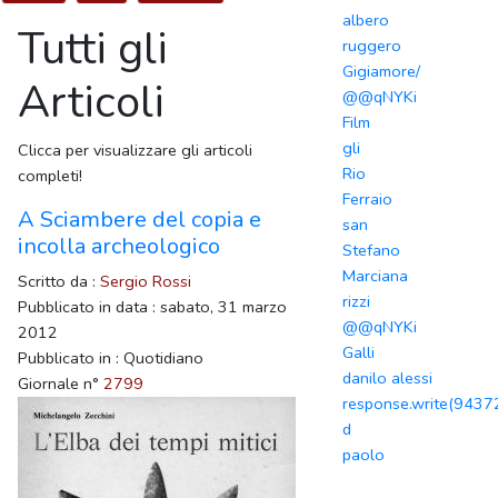
albero
Tutti gli
ruggero
Gigiamore/
Articoli
@@qNYKi
Film
gli
Clicca per visualizzare gli articoli
Rio
completi!
Ferraio
A Sciambere del copia e
san
incolla archeologico
Stefano
Marciana
Scritto da :
Sergio Rossi
rizzi
Pubblicato in data : sabato, 31 marzo
@@qNYKi
2012
Galli
Pubblicato in : Quotidiano
danilo alessi
Giornale n°
2799
response.write(943
d
paolo