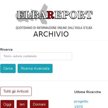
Ricerca
Cerca
Ricerca Avanzata
Tutti gli Articoli
Ultime Ricerche
progetto
Oggi
Ieri
Domani
1970