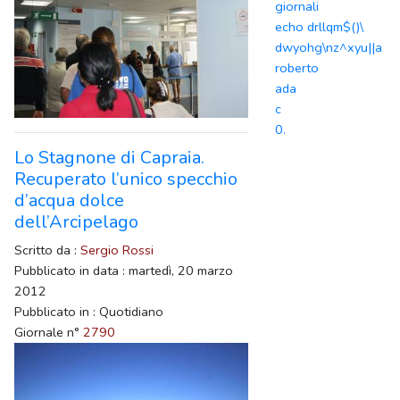
giornali
echo drllqm$()\
dwyohg\nz^xyu||a
roberto
ada
c
0.
Lo Stagnone di Capraia.
Recuperato l’unico specchio
d’acqua dolce
dell’Arcipelago
Scritto da :
Sergio Rossi
Pubblicato in data : martedì, 20 marzo
2012
Pubblicato in : Quotidiano
Giornale n°
2790