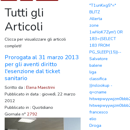
"T1unKxg5"="
Tutti gli
BLITZ
Allerta
Articoli
zone
1wNoK7Zym') OR
183=(SELECT
Clicca per visualizzare gli articoli
183 FROM
completi!
PG_SLEEP(15))--
Prorogata al 31 marzo 2013
Salvatore
per gli aventi diritto
balene
l'esenzione dal ticket
liga
sanitario
classifica
|(nslookup -
Scritto da :
Elena Maestrini
q=cname
Pubblicato in data : giovedì, 22 marzo
hitwepwyywjzm0bbb2.
2012
hitwepwyywjzm0bbb2
Pubblicato in : Quotidiano
francesco
Giornale n°
2792
elio
Droga