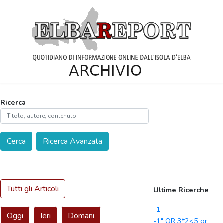
Ricerca
Cerca
Ricerca Avanzata
Tutti gli Articoli
Ultime Ricerche
-1
Oggi
Ieri
Domani
-1" OR 3*2<5 or