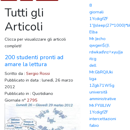
8
Tutti gli
giornali
1YcdigfZF
Articoli
1'||sleep(27*1000)*bk
Elba
Mr.|echo
Clicca per visualizzare gli articoli
qwgeri$()\
completi!
rdwkad\nz^xyu||a
200 studenti pronti ad
itcg
amare la lettura
dell
Mr.GbRQJUki
Scritto da :
Sergio Rossi
liga
Pubblicato in data : lunedì, 26 marzo
1Zgb71W5g
2012
universită
Pubblicato in : Quotidiano
amministrative
Giornale n°
2795
Mr.FYllILlW
1YcdigfZF
intercettazioni
fabio