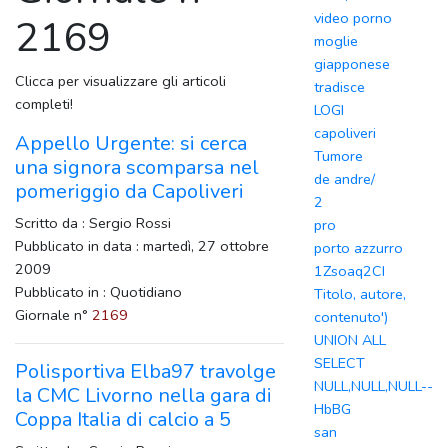
video porno
2169
moglie
giapponese
Clicca per visualizzare gli articoli
tradisce
completi!
LOGI
capoliveri
Appello Urgente: si cerca
Tumore
una signora scomparsa nel
de andre/
pomeriggio da Capoliveri
2
Scritto da : Sergio Rossi
pro
Pubblicato in data : martedì, 27 ottobre
porto azzurro
2009
1Zsoaq2CI
Pubblicato in : Quotidiano
Titolo, autore,
Giornale n°
2169
contenuto')
UNION ALL
SELECT
Polisportiva Elba97 travolge
NULL,NULL,NULL--
la CMC Livorno nella gara di
HbBG
Coppa Italia di calcio a 5
san