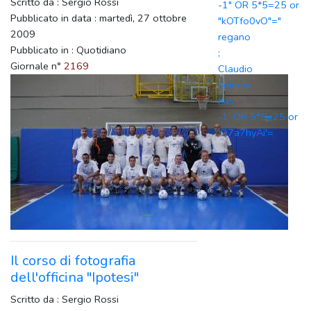
Scritto da : Sergio Rossi
-1" OR 5*5=25 or
Pubblicato in data : martedì, 27 ottobre
"kOTfo0vO"="
2009
regano
Pubblicato in : Quotidiano
;
Giornale n°
2169
Claudio
Tumore
nas
-1' OR 5*5=25 or
'Q7a7hyAi'=
Il corso di fotografia
dell'officina "Ipotesi"
Scritto da : Sergio Rossi