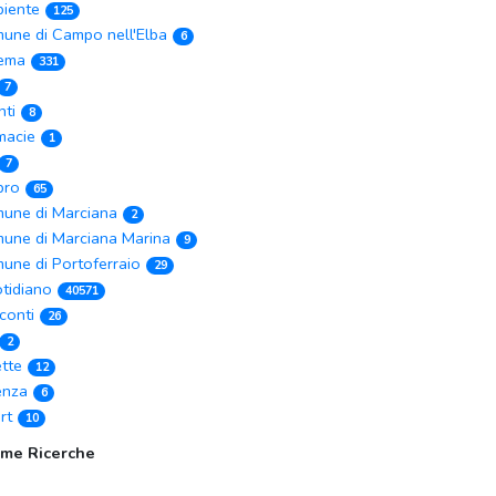
iente
125
une di Campo nell'Elba
6
ema
331
7
nti
8
macie
1
7
ibro
65
une di Marciana
2
une di Marciana Marina
9
une di Portoferraio
29
tidiano
40571
conti
26
2
ette
12
enza
6
rt
10
ime Ricerche