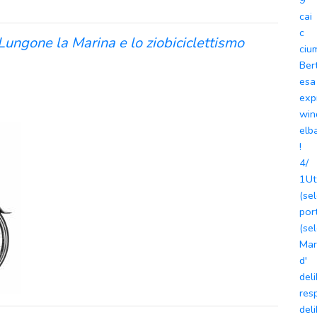
9
cai
c
ungone la Marina e lo ziobiciclettismo
ciu
Bert
esa
exp
win
elb
!
4/
1Ut
(se
por
(se
Mar
d'
del
res
del