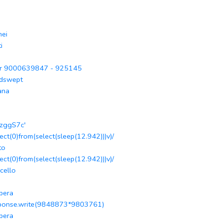
mei
i
r 9000639847 - 925145
dswept
ana
zggS7c'
lect(0)from(select(sleep(12.942)))v)/
to
lect(0)from(select(sleep(12.942)))v)/
cello
ibera
ponse.write(9848873*9803761)
ibera