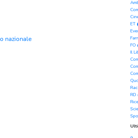
Amb
Com
Cin
ET
Eve
co nazionale
Far
FO
Il L
Com
Com
Com
Quo
Rac
RD
Ric
Sci
Spo
Ult