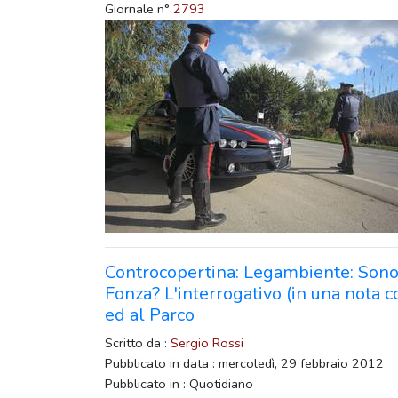
Giornale n°
2793
Controcopertina: Legambiente: Sono tut
Fonza? L'interrogativo (in una nota 
ed al Parco
Scritto da :
Sergio Rossi
Pubblicato in data : mercoledì, 29 febbraio 2012
Pubblicato in : Quotidiano