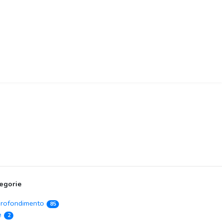
egorie
rofondimento
85
e
2