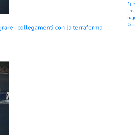
1p
' r
rug
Ces
egrare i collegamenti con la terraferma