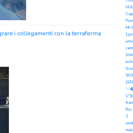
Tit
NUL
Cap
Pio
Mr.
egrare i collegamenti con la terraferma
1p
univ
ca
Ste
ech
Sci
90
(S
'~'
1"|
fra
Rio
2
sin
mel