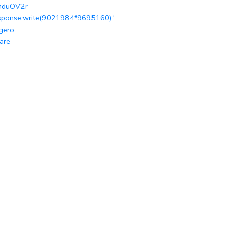
mduOV2r
esponse.write(9021984*9695160) '
gero
are