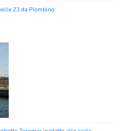
della 23 da Piombino
raghetto Toremar inadatto allo scalo