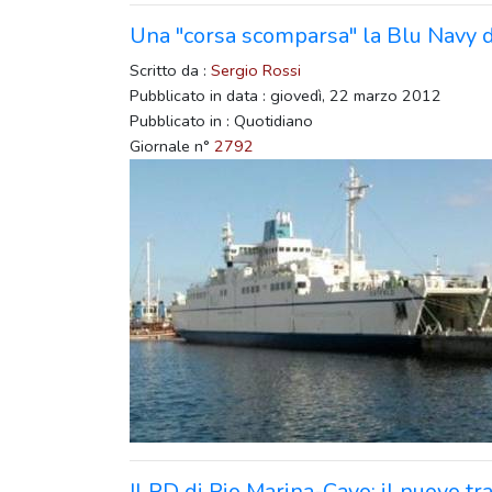
Una "corsa scomparsa" la Blu Navy 
Scritto da :
Sergio Rossi
Pubblicato in data : giovedì, 22 marzo 2012
Pubblicato in : Quotidiano
Giornale n°
2792
Il PD di Rio Marina-Cavo: il nuovo t