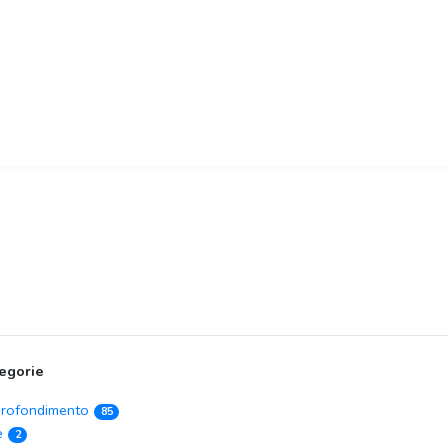
egorie
rofondimento
85
e
2