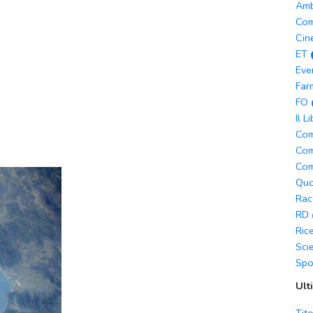
Amb
Com
Cin
ET
Eve
Far
FO
Il L
Com
Com
Com
Quo
Rac
RD
Ric
Sci
Spo
Ult