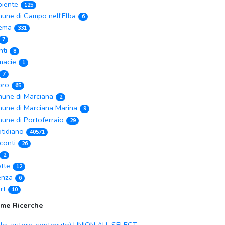
iente
125
une di Campo nell'Elba
6
ema
331
7
nti
8
macie
1
7
ibro
65
une di Marciana
2
une di Marciana Marina
9
une di Portoferraio
29
tidiano
40571
conti
26
2
ette
12
enza
6
rt
10
ime Ricerche