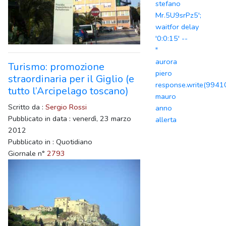
stefano
Mr.5U9srPz5';
waitfor delay
'0:0:15' --
"
aurora
Turismo: promozione
piero
straordinaria per il Giglio (e
response.write(994
tutto l’Arcipelago toscano)
mauro
Scritto da :
Sergio Rossi
anno
Pubblicato in data : venerdì, 23 marzo
allerta
2012
Pubblicato in : Quotidiano
Giornale n°
2793