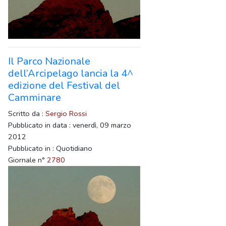
Il Parco Nazionale
dell’Arcipelago lancia la 4^
edizione del Festival del
Camminare
Scritto da :
Sergio Rossi
Pubblicato in data : venerdì, 09 marzo
2012
Pubblicato in : Quotidiano
Giornale n°
2780