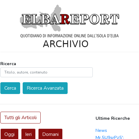
Ricerca
Cerca
Ricerca Avanzata
Tutti gli Articoli
Ultime Ricerche
News
Oggi
Ieri
Domani
Mr.5U9srPz5';