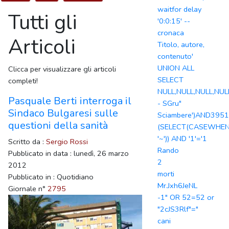
waitfor delay
Tutti gli
'0:0:15' --
cronaca
Articoli
Titolo, autore,
contenuto'
UNION ALL
Clicca per visualizzare gli articoli
SELECT
completi!
NULL,NULL,NULL,NUL
Pasquale Berti interroga il
- SGru"
Sindaco Bulgaresi sulle
Sciambere')AND3951
questioni della sanità
(SELECT(CASEWHEN(
'~')) AND '1'='1
Scritto da :
Sergio Rossi
Rando
Pubblicato in data : lunedì, 26 marzo
2
2012
morti
Pubblicato in : Quotidiano
Mr.Jxh6JeNL
Giornale n°
2795
-1" OR 52=52 or
"2cJS3Rlf"="
cani