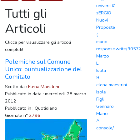
universitã
Tutti gli
sERGIO
Nuovi
Articoli
Proposte
(
mario
Clicca per visualizzare gli articoli
response.write(905
completi!
Marzo
Polemiche sul Comune
L
Unico: puntualizzazione del
Isola
Comitato
9
elena maestrini
Scritto da :
Elena Maestrini
Isole
Pubblicato in data : mercoledì, 28 marzo
Figli
2012
Gennaro
Pubblicato in : Quotidiano
Mario
Giornale n°
2796
A
console/