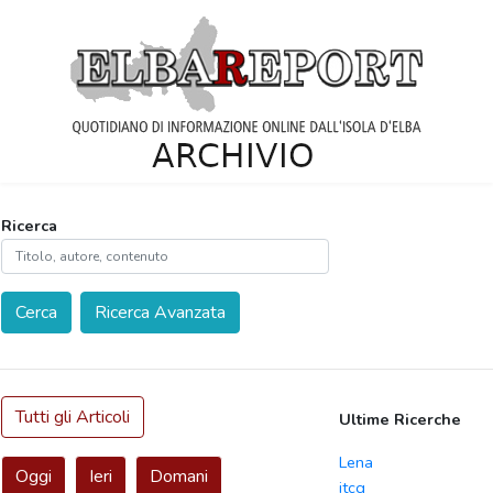
Ricerca
Cerca
Ricerca Avanzata
Tutti gli Articoli
Ultime Ricerche
Lena
Oggi
Ieri
Domani
itcg