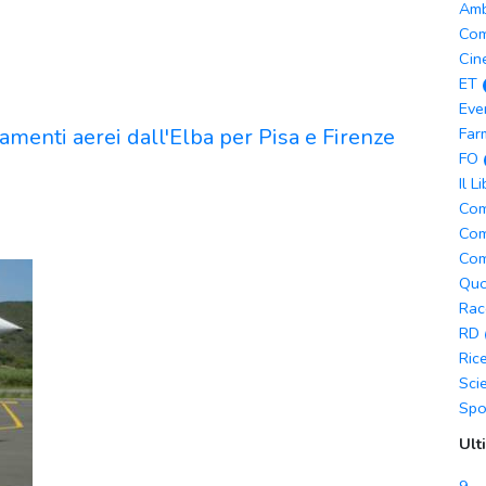
Amb
Com
Cin
ET
Eve
gamenti aerei dall'Elba per Pisa e Firenze
Far
FO
Il L
Com
Com
Com
Quo
Rac
RD
Ric
Sci
Spo
Ult