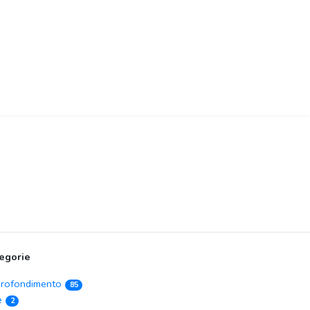
egorie
rofondimento
85
e
2