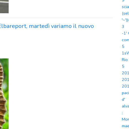
9
sci
(se
'~')
Elbareport, martedì variamo il nuovo
3
-1'
co
5
1s
Rio
5
20
20
20
paci
d'
alv
;
Mor
mae