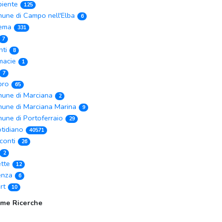
iente
125
une di Campo nell'Elba
6
ema
331
7
nti
8
macie
1
7
ibro
65
une di Marciana
2
une di Marciana Marina
9
une di Portoferraio
29
tidiano
40571
conti
26
2
ette
12
enza
6
rt
10
ime Ricerche