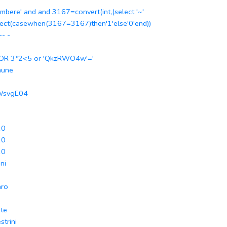
ambere' and and 3167=convert(int,(select '~'
lect(casewhen(3167=3167)then'1'else'0'end))
)-- -
 OR 3*2<5 or 'QkzRWO4w'='
mune
WsvgE04
10
10
10
ni
aro
te
strini