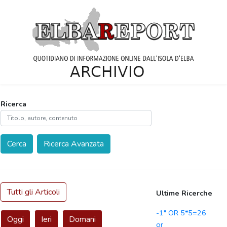
Ricerca
Cerca
Ricerca Avanzata
Tutti gli Articoli
Ultime Ricerche
-1" OR 5*5=26
Oggi
Ieri
Domani
or