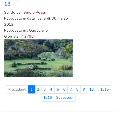
18
Scritto da :
Sergio Rossi
Pubblicato in data : venerdì, 30 marzo
2012
Pubblicato in : Quotidiano
Giornale n°
2798
...
Precedenti
1
2
3
4
5
6
7
8
9
10
1315
1316
Successivi