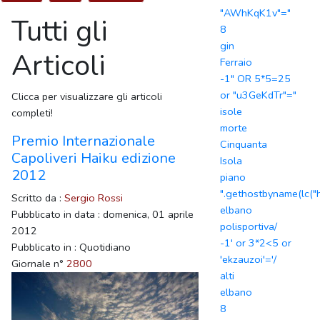
"AWhKqK1v"="
Tutti gli
8
gin
Articoli
Ferraio
-1" OR 5*5=25
or "u3GeKdTr"="
Clicca per visualizzare gli articoli
isole
completi!
morte
Premio Internazionale
Cinquanta
Capoliveri Haiku edizione
Isola
2012
piano
".gethostbyname(lc("h
Scritto da :
Sergio Rossi
elbano
Pubblicato in data : domenica, 01 aprile
polisportiva/
2012
-1' or 3*2<5 or
Pubblicato in : Quotidiano
'ekzauzoi'='/
Giornale n°
2800
alti
elbano
8