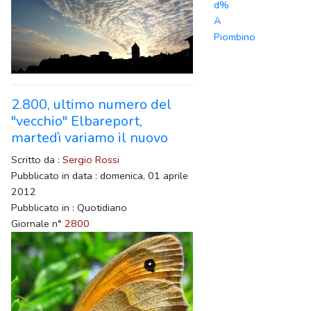
d%
A
Piombino
2.800, ultimo numero del
"vecchio" Elbareport,
martedì variamo il nuovo
Scritto da :
Sergio Rossi
Pubblicato in data : domenica, 01 aprile
2012
Pubblicato in : Quotidiano
Giornale n°
2800