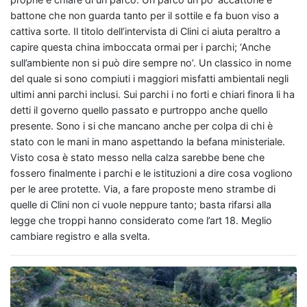
battone che non guarda tanto per il sottile e fa buon viso a
cattiva sorte. Il titolo dell’intervista di Clini ci aiuta peraltro a
capire questa china imboccata ormai per i parchi; ‘Anche
sull’ambiente non si può dire sempre no’. Un classico in nome
del quale si sono compiuti i maggiori misfatti ambientali negli
ultimi anni parchi inclusi. Sui parchi i no forti e chiari finora li ha
detti il governo quello passato e purtroppo anche quello
presente. Sono i si che mancano anche per colpa di chi è
stato con le mani in mano aspettando la befana ministeriale.
Visto cosa è stato messo nella calza sarebbe bene che
fossero finalmente i parchi e le istituzioni a dire cosa vogliono
per le aree protette. Via, a fare proposte meno strambe di
quelle di Clini non ci vuole neppure tanto; basta rifarsi alla
legge che troppi hanno considerato come l’art 18. Meglio
cambiare registro e alla svelta.