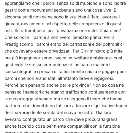
apprendiamo che i parchi senza soldi muoiono e sono inoltre
gestiti come monumenti sebbene siano una cosa viva. E
siccome soldi non ce ne sono la sua idea è ‘farci lavorare i
giovani, ovviamente nel rispetto delle competenze di questi
enti’. Si tratterebbe di una ‘privatizzazione mite’. Chiaro no?
Che sciocchi i parchi a non averci pensato prima. Per la
Prestigiacomo i parchi erano dei carrozzoni e dei poltronifici
che dovevano essere privatizzati. Per Clini ministro più mite
ma più ingegnoso serve invece un ‘welfare ambientale’ così
gestendo le stesse competenze di un parco ma con i
cassaintegrati e i precari si fa finalmente cassa e peggio per i
parchi che non erano stati altrettanto bravi e ingegnosi.
Perché non pensarci anche per le province? Non so cosa ne
pensano i senatori che stanno trafficando confusamente con
la nuova legge al senato ma se rileggono il testo che hanno
partorito non dovrebbero faticare a trovare significative tracce
della sorprendente sortita del nuovo ministro. Già loro
avevano configurato un parco che deve procurarsi grana
anche facendo cose per niente compatibili con le funzione
proprie e chiare di un parco. Un parco un po’ accattone e