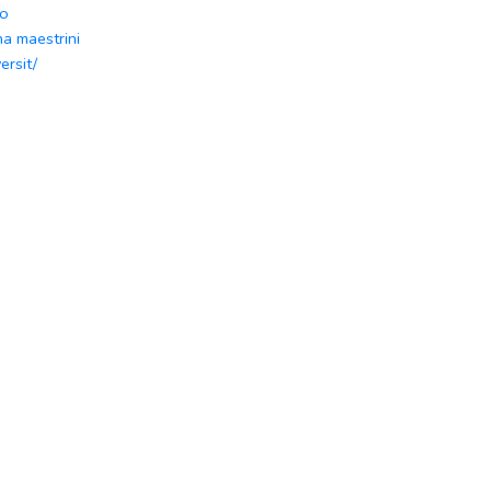
lo
na maestrini
ersit/