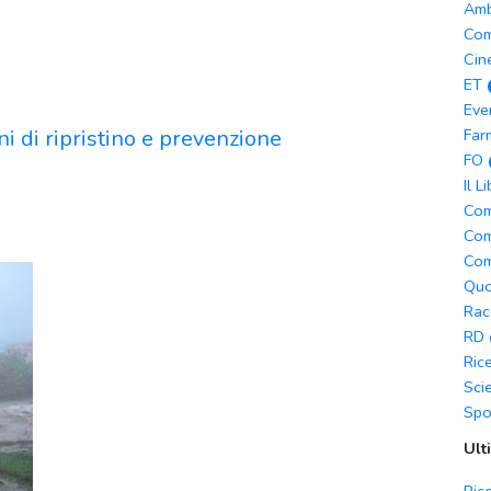
Amb
Com
Cin
ET
Eve
ni di ripristino e prevenzione
Far
FO
Il L
Com
Com
Com
Quo
Rac
RD
Ric
Sci
Spo
Ult