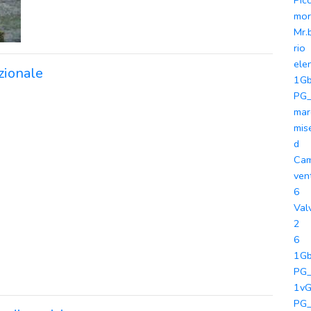
Picc
mor
Mr.
rio
ele
azionale
1Gb
PG_
mar
mis
d
Cam
ven
6
Val
2
6
1Gb
PG_
1vG
PG_