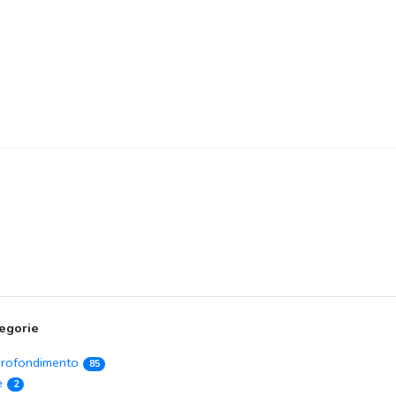
egorie
rofondimento
85
e
2