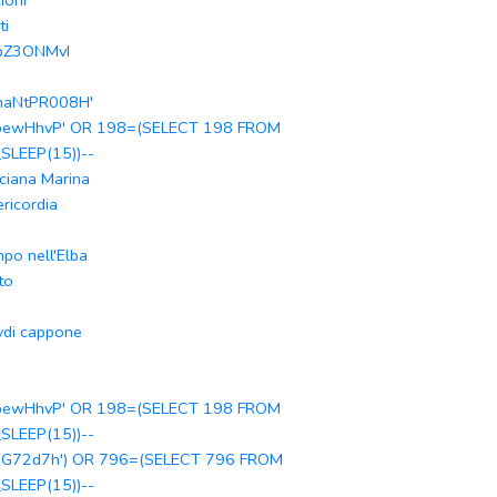
ioni
ti
bZ3ONMvI
naNtPR008H'
ewHhvP' OR 198=(SELECT 198 FROM
SLEEP(15))--
ciana Marina
ericordia
po nell'Elba
to
vdi cappone
ewHhvP' OR 198=(SELECT 198 FROM
SLEEP(15))--
G72d7h') OR 796=(SELECT 796 FROM
SLEEP(15))--