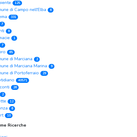
iente
125
une di Campo nell'Elba
6
ema
331
7
nti
8
macie
1
7
ibro
65
une di Marciana
2
une di Marciana Marina
9
une di Portoferraio
29
tidiano
40571
conti
26
2
ette
12
enza
6
rt
10
ime Ricerche