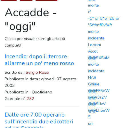
morte
Accadde -
c'
-1" or 5*5=25 or
"oggi"
"6fthnf0v"="/
morte
incidente
Clicca per visualizzare gli articoli
Lezioni
completi!
Alcol
Incendio: dopo il terrore
@@9XSaM
allarme un po' meno rosso
morte
incidente
Scritto da :
Sergio Rossi
NAS
Pubblicato in data : giovedì, 07 agosto
Ghiaie
2003
@@EF5eW
Pubblicato in : Quotidiano
@@r3r2V
Giornale n°
252
@@9lJvV
@@EF5eW
Dalle ore 7.00 operano
5
sull'incendio due elicotteri
un