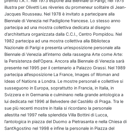
premio I.A.T. Nel 1973 espone alla Biennale di Parigi; nel 1975
illustra per Olivetti Les rèveries du promeneur solitaire di Jean-
Jacques Rousseau. Nel 1978 è invitato a partecipare alla
Biennale di Venezia nel Padiglione francese. Lo stesso anno
partecipa ad una mostra collettiva dedicata al disegno
d’architettura organizzata dalla C.C.I., Centro Pompidou. Nel
1982 partecipa ad una mostra collettiva alla Biblioteca
Nazionale di Parigi e presenta un’esposizione personale alla
Biennale di Venezia all’interno della rassegna Arte come Arte:
la Persistenza dell’Opera. Ancora alla Biennale di Venezia sarà
presente nel 1995 per il centenario a Palazzo Grassi. Nel 1989
partecipa all’esposizione La France, Images of Woman and
Ideas of Nations a Londra. Le mostre personali e collettive si
susseguono in Europa, soprattutto in Francia, in Italia, in
Svizzera e in Germania e culminano nella grande antologica a
lui dedicata nel 1996 al Belvedere del Castèllo di Praga. Tra le
sue più recenti mostre in Italia si ricordano la personale
allestita nel 1997 nella splendida Villa Bottini di Lucca,
l’antologica in piazza del Duomo a Pietrasanta e nella Chiesa di
Sant’Agostino nel 1998 e infine la personale in Piazza del