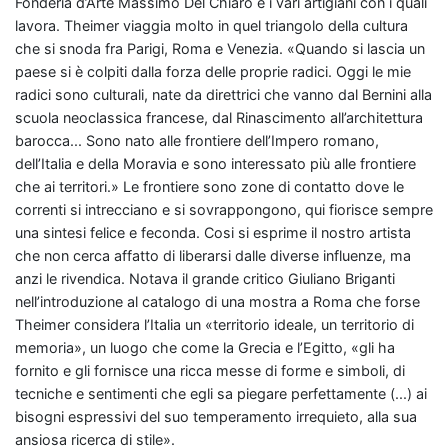
Fonderia d’Arte Massimo Del Chiaro e i vari artigiani con i quali
lavora. Theimer viaggia molto in quel triangolo della cultura
che si snoda fra Parigi, Roma e Venezia. «Quando si lascia un
paese si è colpiti dalla forza delle proprie radici. Oggi le mie
radici sono culturali, nate da direttrici che vanno dal Bernini alla
scuola neoclassica francese, dal Rinascimento all’architettura
barocca... Sono nato alle frontiere dell’Impero romano,
dell’Italia e della Moravia e sono interessato più alle frontiere
che ai territori.» Le frontiere sono zone di contatto dove le
correnti si intrecciano e si sovrappongono, qui fiorisce sempre
una sintesi felice e feconda. Cosi si esprime il nostro artista
che non cerca affatto di liberarsi dalle diverse influenze, ma
anzi le rivendica. Notava il grande critico Giuliano Briganti
nell’introduzione al catalogo di una mostra a Roma che forse
Theimer considera l’Italia un «territorio ideale, un territorio di
memoria», un luogo che come la Grecia e l’Egitto, «gli ha
fornito e gli fornisce una ricca messe di forme e simboli, di
tecniche e sentimenti che egli sa piegare perfettamente (...) ai
bisogni espressivi del suo temperamento irrequieto, alla sua
ansiosa ricerca di stile».