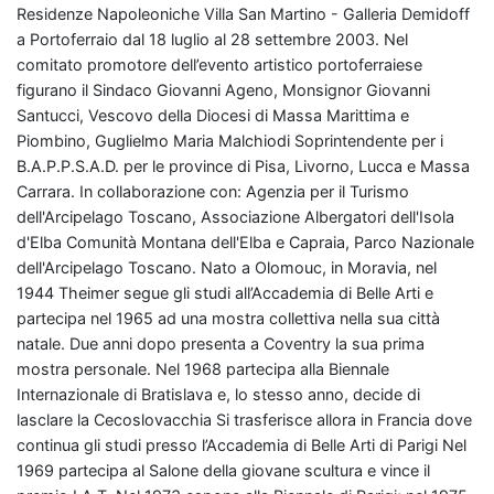
Residenze Napoleoniche Villa San Martino - Galleria Demidoff
a Portoferraio dal 18 luglio al 28 settembre 2003. Nel
comitato promotore dell’evento artistico portoferraiese
figurano il Sindaco Giovanni Ageno, Monsignor Giovanni
Santucci, Vescovo della Diocesi di Massa Marittima e
Piombino, Guglielmo Maria Malchiodi Soprintendente per i
B.A.P.P.S.A.D. per le province di Pisa, Livorno, Lucca e Massa
Carrara. In collaborazione con: Agenzia per il Turismo
dell'Arcipelago Toscano, Associazione Albergatori dell'Isola
d'Elba Comunità Montana dell'Elba e Capraia, Parco Nazionale
dell'Arcipelago Toscano. Nato a Olomouc, in Moravia, nel
1944 Theimer segue gli studi all’Accademia di Belle Arti e
partecipa nel 1965 ad una mostra collettiva nella sua città
natale. Due anni dopo presenta a Coventry la sua prima
mostra personale. Nel 1968 partecipa alla Biennale
Internazionale di Bratislava e, lo stesso anno, decide di
lasclare la Cecoslovacchia Si trasferisce allora in Francia dove
continua gli studi presso l’Accademia di Belle Arti di Parigi Nel
1969 partecipa al Salone della giovane scultura e vince il