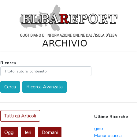
Ricerca
Cerca
Ricerca Avanzata
Tutti gli Articoli
Ultime Ricerche
gino
Oggi
Ieri
Domani
Marianocucca