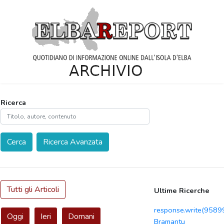
Ricerca
Cerca
Ricerca Avanzata
Tutti gli Articoli
Ultime Ricerche
response.write(958
Oggi
Ieri
Domani
Bramantu