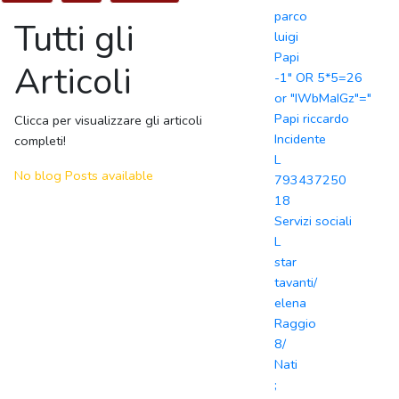
parco
Tutti gli
luigi
Papi
Articoli
-1" OR 5*5=26
or "IWbMaIGz"="
Papi riccardo
Clicca per visualizzare gli articoli
Incidente
completi!
L
No blog Posts available
793437250
18
Servizi sociali
L
star
tavanti/
elena
Raggio
8/
Nati
;